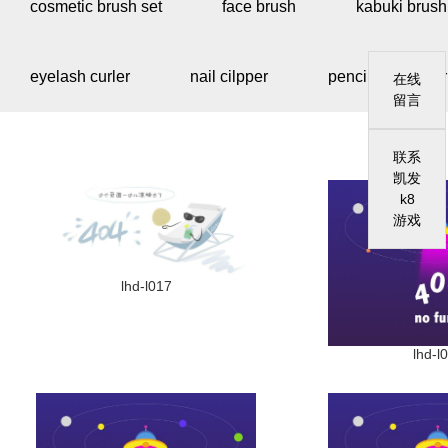
cosmetic brush set
face brush
kabuki brush
eyelash curler
nail cilpper
pencil sharpener
在线
留言
联系
凯发
k8
游戏
lhd-l017
lhd-l