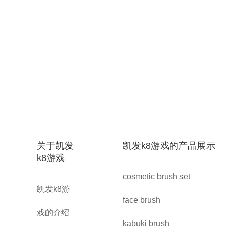
关于凯发
凯发k8游戏的产品展示
k8游戏
cosmetic brush set
凯发k8游
face brush
戏的介绍
kabuki brush