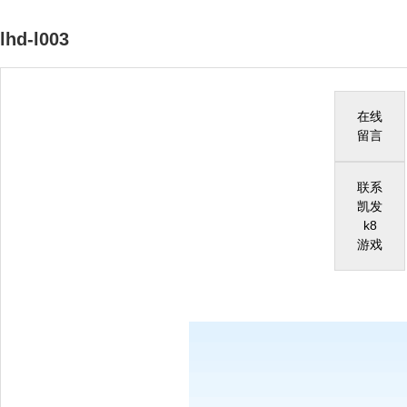
lhd-l003
在线
留言
联系
凯发
k8
游戏