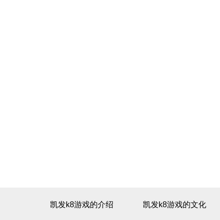
凯发k8游戏的介绍
凯发k8游戏的文化