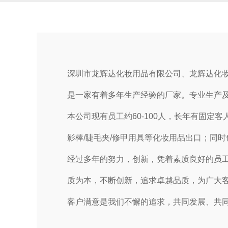
深圳市龙辉达化妆用品有限公司、龙辉达化
是一家有着多年生产经验的厂家。专业生产及
本公司现有员工约60-100人，长年有固
影棒/睫毛夹/修甲用具等化妆用品出口；同
经过多年的努力，创新，凭着素质良好的员
质为本，不断创新，追求卓越品质，为广大
客户满意是我们不懈的追求，共同发展、共