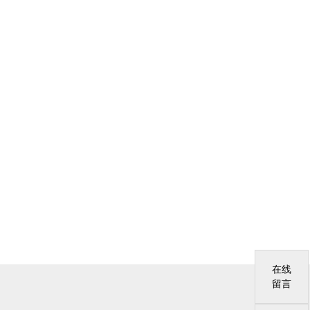
在线
留言