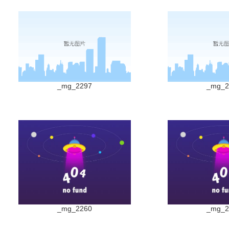
_mg_2297
_mg_2
_mg_2260
_mg_2