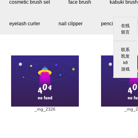
cosmetic brush set
face brush
kabuki brush
eyelash curler
nail cilpper
pencil sharpener
在线
留言
联系
凯发
k8
游戏
_mg_2326
_mg_2