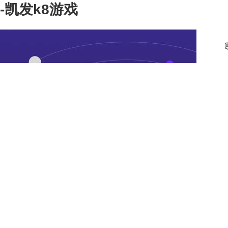
-凯发k8游戏