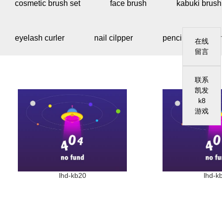
cosmetic brush set
face brush
kabuki brush
eyelash curler
nail cilpper
pencil sharpener
在线
留言
联系
凯发
k8
游戏
lhd-kb20
lhd-k