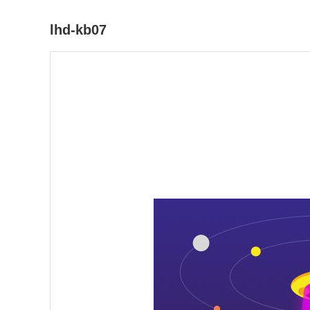
lhd-kb07