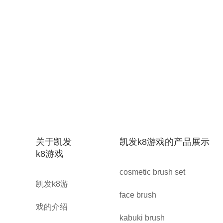
关于凯发
凯发k8游戏的产品展示
k8游戏
cosmetic brush set
凯发k8游
face brush
戏的介绍
kabuki brush