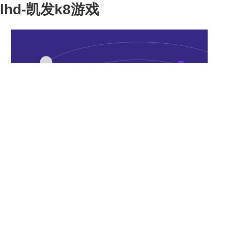
lhd-凯发k8游戏