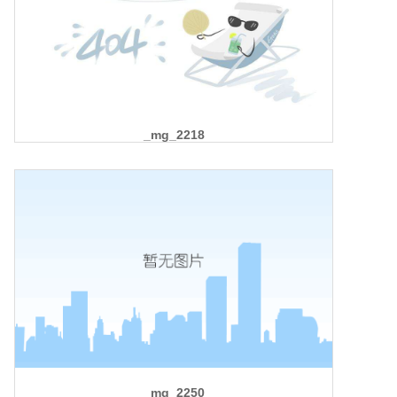
_mg_2218
_mg_2250