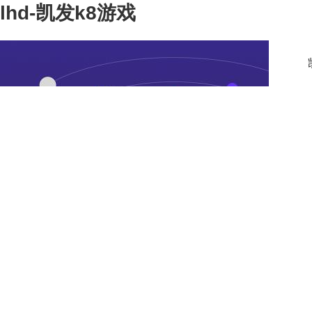
lhd-凯发k8游戏