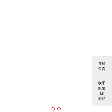
在线
留言
联系
凯发
k8
游戏