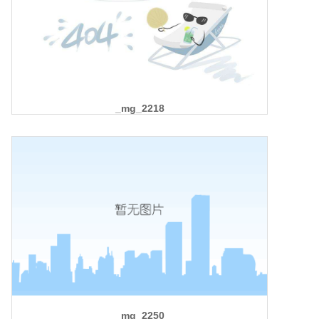
_mg_2218
_mg_2250