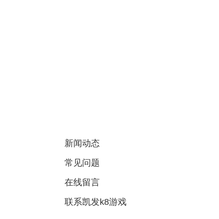
新闻动态
常见问题
在线留言
联系凯发k8游戏