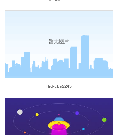
lhd-cbs2245