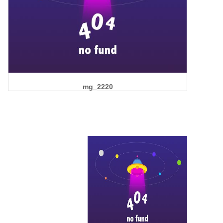
mg_2220