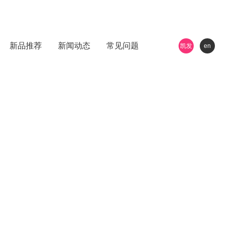
新品推荐
新闻动态
常见问题
凯发
en
k8游
戏