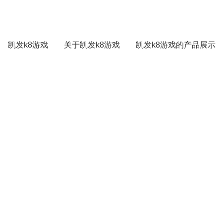
凯发k8游戏
关于凯发k8游戏
凯发k8游戏的产品展示
在线留言
联系凯发k8游戏