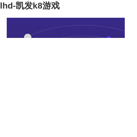
lhd-凯发k8游戏