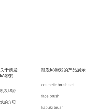
关于凯发
凯发k8游戏的产品展示
k8游戏
cosmetic brush set
凯发k8游
face brush
戏的介绍
kabuki brush