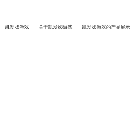
凯发k8游戏
关于凯发k8游戏
凯发k8游戏的产品展示
在线留言
联系凯发k8游戏