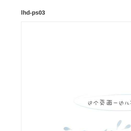
lhd-ps03