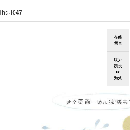
lhd-l047
在线
留言
联系
凯发
k8
游戏