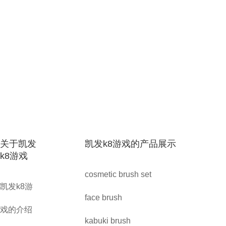
关于凯发
凯发k8游戏的产品展示
k8游戏
cosmetic brush set
凯发k8游
face brush
戏的介绍
kabuki brush