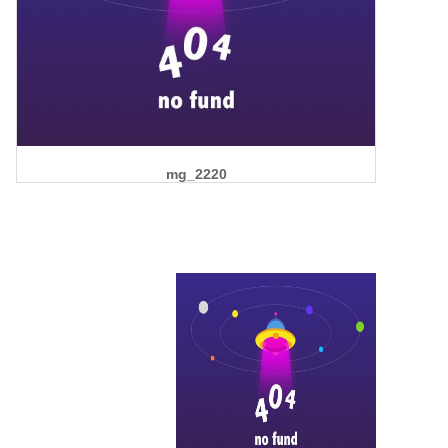
mg_2220