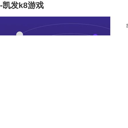
-凯发k8游戏