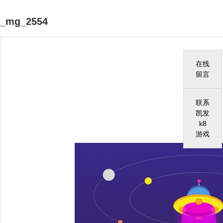
_mg_2554
在线
留言
联系
凯发
k8
游戏