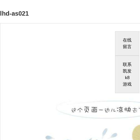
lhd-as021
在线
留言
联系
凯发
k8
游戏