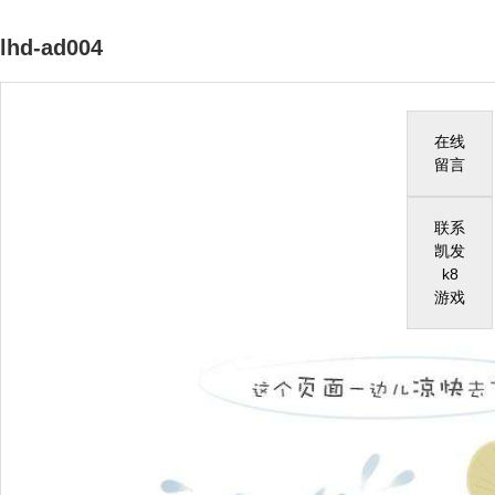
lhd-ad004
在线
留言
联系
凯发
k8
游戏