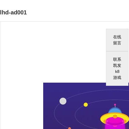
lhd-ad001
在线
留言
联系
凯发
k8
游戏