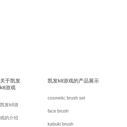
关于凯发
凯发k8游戏的产品展示
k8游戏
cosmetic brush set
凯发k8游
face brush
戏的介绍
kabuki brush