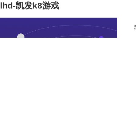
lhd-凯发k8游戏