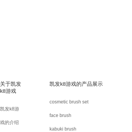
关于凯发
凯发k8游戏的产品展示
k8游戏
cosmetic brush set
凯发k8游
face brush
戏的介绍
kabuki brush