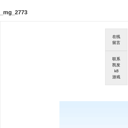
_mg_2773
在线
留言
联系
凯发
k8
游戏