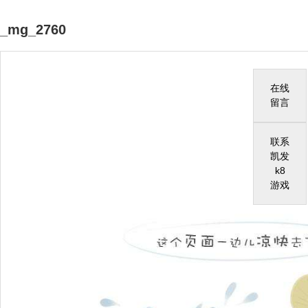
_mg_2760
在线
留言
联系
凯发
k8
游戏