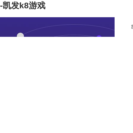
-凯发k8游戏