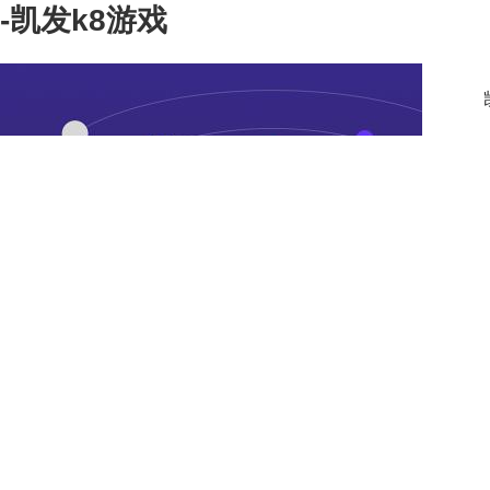
-凯发k8游戏