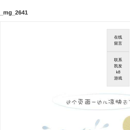
_mg_2641
在线
留言
联系
凯发
k8
游戏