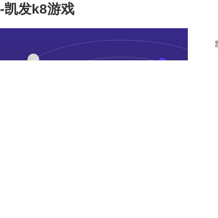
-凯发k8游戏